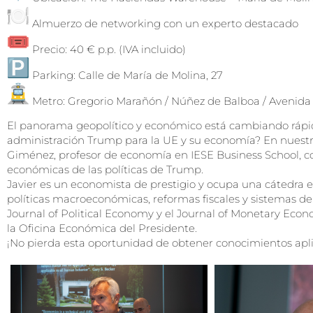
Almuerzo de networking con un experto destacado
Precio: 40 € p.p. (IVA incluido)
Parking: Calle de María de Molina, 27
Metro: Gregorio Marañón / Núñez de Balboa / Avenida
El panorama geopolítico y económico está cambiando rápi
administración Trump para la UE y su economía? En nuestr
Giménez, profesor de economía en IESE Business School, co
económicas de las políticas de Trump.
Javier es un economista de prestigio y ocupa una cátedra en
políticas macroeconómicas, reformas fiscales y sistemas d
Journal of Political Economy y el Journal of Monetary Eco
la Oficina Económica del Presidente.
¡No pierda esta oportunidad de obtener conocimientos apli