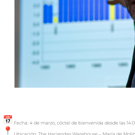
Fecha: 4 de marzo, cóctel de bienvenida desde las 14:0
Ubicación: The Haciendas Warehouse – María de Molin