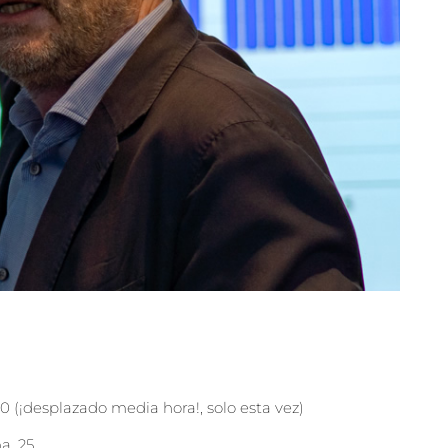
0 (¡desplazado media hora!, solo esta vez)
a, 25