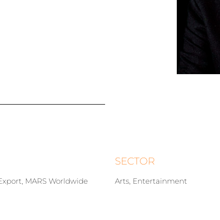
SECTOR
Export, MARS Worldwide
Arts, Entertainment