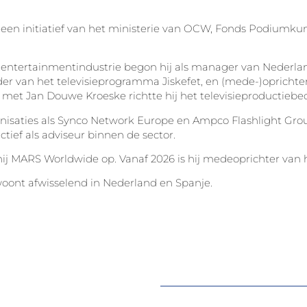
, een initiatief van het ministerie van OCW, Fonds Podiumk
n entertainmentindustrie begon hij als manager van Nederland
ider van het televisieprogramma Jiskefet, en (mede-)opricht
et Jan Douwe Kroeske richtte hij het televisieproductiebed
nisaties als Synco Network Europe en Ampco Flashlight Grou
tief als adviseur binnen de sector.
ij MARS Worldwide op. Vanaf 2026 is hij medeoprichter van 
woont afwisselend in Nederland en Spanje.