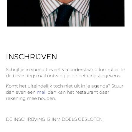
INSCHRIJVEN
Schrijf je in voor dit event via onderstaand formulier. In
de bevestingsmail ontvang je de betalingsgegevens.
Komt het uiteindelijk toch niet uit in je agenda? Stuur
dan even een
mail
dan kan het restaurant daar
rekening mee houden.
DE INSCHRIJVING IS INMIDDELS GESLOTEN.