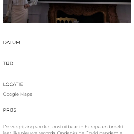
DATUM
TIJD
LOCATIE
Google Maps
PRIJS
De vergrijzing vordert onstuitbaar in Europa en breekt
jaarlijks nieuwe records. Ondanks de Covid pandemie,