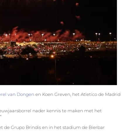
rel van Dongen
en Koen Greven, het Atletico de Madrid
uwjaarsborrel nader kennis te maken met het
”
de Grupo Brindis en in het stadium de Bierbar