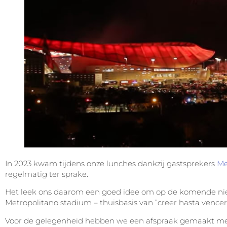
In 2023 kwam tijdens onze lunches dankzij gastsprekers
Me
regelmatig ter sprake.
Het leek ons daarom een goed idee om op de komende nie
Metropolitano stadium – thuisbasis van “creer hasta vencer
Voor de gelegenheid hebben we een afspraak gemaakt met 